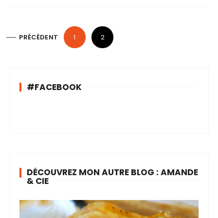
N
PRÉCÉDENT
1
2
a
v
i
#FACEBOOK
g
a
t
i
o
n
DÉCOUVREZ MON AUTRE BLOG : AMANDE
d
& CIE
e
s