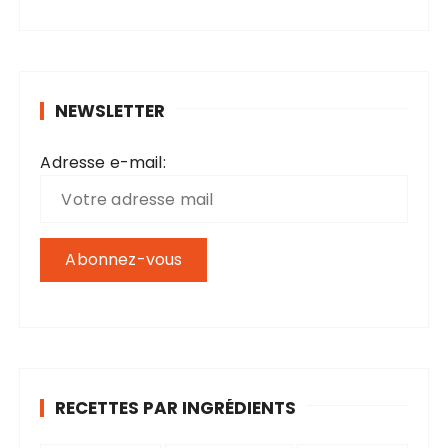
c
h
e
r
NEWSLETTER
c
h
Adresse e-mail:
e
p
o
u
r
:
RECETTES PAR INGRÉDIENTS