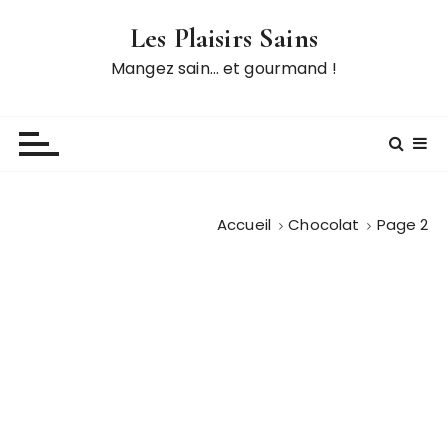
P
Les Plaisirs Sains
a
s
Mangez sain… et gourmand !
s
e
r
a
u
c
Accueil
Chocolat
Page 2
o
n
t
e
n
u