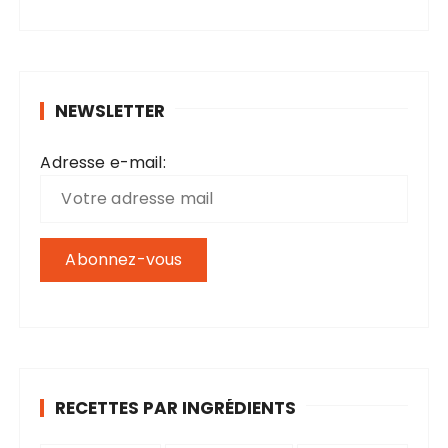
c
h
e
r
NEWSLETTER
c
h
Adresse e-mail:
e
p
o
u
r
:
RECETTES PAR INGRÉDIENTS