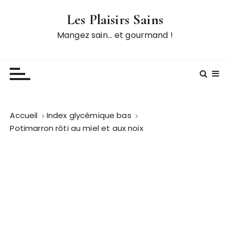
P
Les Plaisirs Sains
a
s
Mangez sain… et gourmand !
s
e
r
a
u
c
Accueil
Index glycémique bas
o
Potimarron rôti au miel et aux noix
n
t
e
n
u