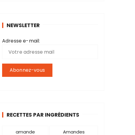
h
e
r
NEWSLETTER
c
h
Adresse e-mail:
e
p
o
u
r
:
RECETTES PAR INGRÉDIENTS
amande
Amandes