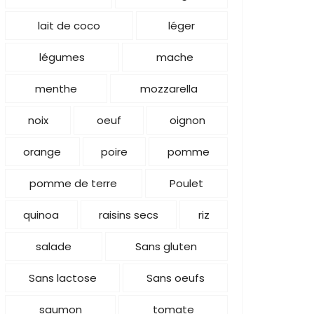
lait de coco
léger
légumes
mache
menthe
mozzarella
noix
oeuf
oignon
orange
poire
pomme
pomme de terre
Poulet
quinoa
raisins secs
riz
salade
Sans gluten
Sans lactose
Sans oeufs
saumon
tomate