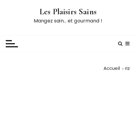
P
Les Plaisirs Sains
a
s
Mangez sain… et gourmand !
s
e
r
a
u
c
Accueil
riz
o
n
t
e
n
u