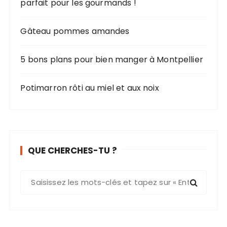
parfait pour les gourmands !
Gâteau pommes amandes
5 bons plans pour bien manger à Montpellier
Potimarron rôti au miel et aux noix
QUE CHERCHES-TU ?
R
e
c
h
e