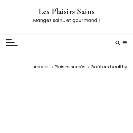
P
Les Plaisirs Sains
a
s
Mangez sain… et gourmand !
s
e
r
a
u
c
Accueil
Plaisirs sucrés
Goûters healthy
o
n
t
e
n
u