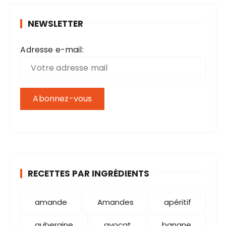
r
NEWSLETTER
c
h
Adresse e-mail:
e
p
o
u
r
:
RECETTES PAR INGRÉDIENTS
amande
Amandes
apéritif
aubergine
avocat
banane