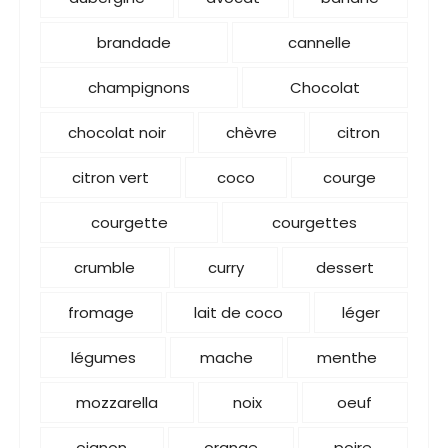
brandade
cannelle
champignons
Chocolat
chocolat noir
chèvre
citron
citron vert
coco
courge
courgette
courgettes
crumble
curry
dessert
fromage
lait de coco
léger
légumes
mache
menthe
mozzarella
noix
oeuf
oignon
orange
poire