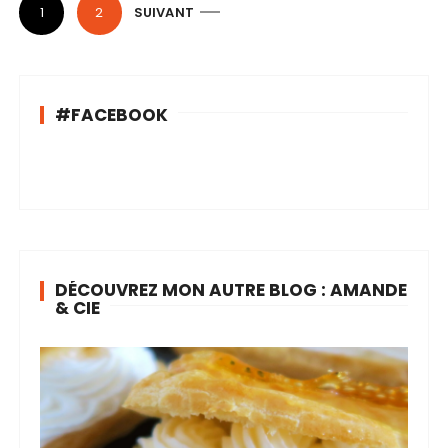
N
1
2
SUIVANT
a
v
i
#FACEBOOK
g
a
t
i
o
n
DÉCOUVREZ MON AUTRE BLOG : AMANDE
d
& CIE
e
s
a
r