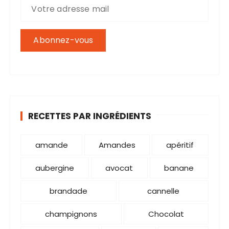
p
o
u
r
:
RECETTES PAR INGRÉDIENTS
amande
Amandes
apéritif
aubergine
avocat
banane
brandade
cannelle
champignons
Chocolat