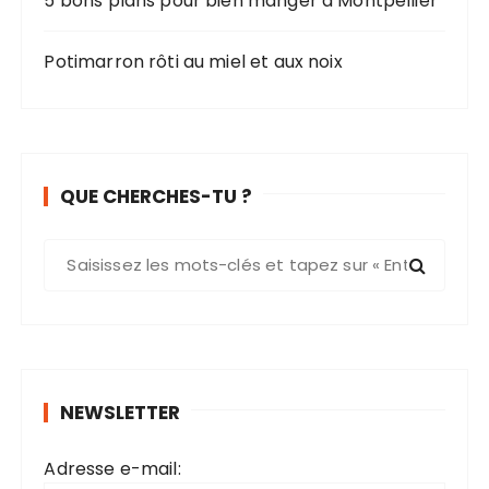
5 bons plans pour bien manger à Montpellier
Potimarron rôti au miel et aux noix
QUE CHERCHES-TU ?
R
e
c
h
e
r
NEWSLETTER
c
h
Adresse e-mail:
e