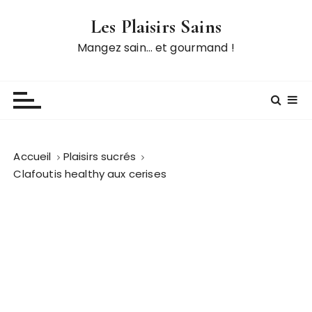
P
Les Plaisirs Sains
a
s
Mangez sain… et gourmand !
s
e
r
a
u
c
Accueil
Plaisirs sucrés
o
Clafoutis healthy aux cerises
n
t
e
n
u