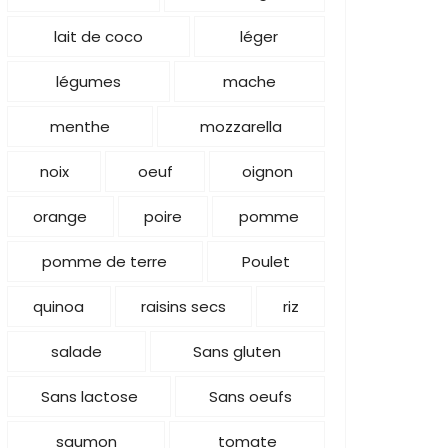
lait de coco
léger
légumes
mache
menthe
mozzarella
noix
oeuf
oignon
orange
poire
pomme
pomme de terre
Poulet
quinoa
raisins secs
riz
salade
Sans gluten
Sans lactose
Sans oeufs
saumon
tomate