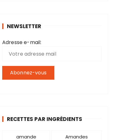
h
e
r
NEWSLETTER
c
h
Adresse e-mail:
e
p
o
u
r
:
RECETTES PAR INGRÉDIENTS
amande
Amandes