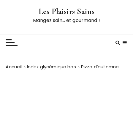
P
Les Plaisirs Sains
a
s
Mangez sain… et gourmand !
s
e
r
a
u
c
Accueil
Index glycémique bas
Pizza d’automne
o
n
t
e
n
u