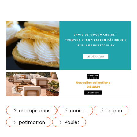
champignons
courge
oignon
potimarron
Poulet