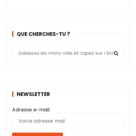
QUE CHERCHES-TU ?
R
e
c
h
e
r
NEWSLETTER
c
h
Adresse e-mail:
e
p
o
u