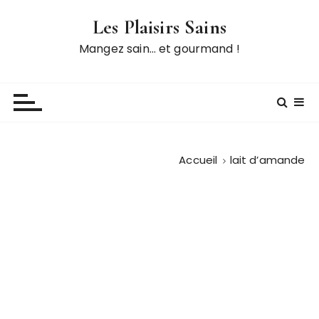
P
Les Plaisirs Sains
a
s
Mangez sain… et gourmand !
s
e
r
a
u
c
Accueil
lait d’amande
o
n
t
e
n
u