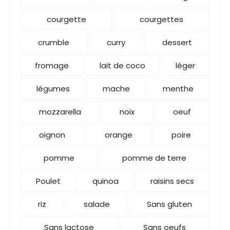
courgette
courgettes
crumble
curry
dessert
fromage
lait de coco
léger
légumes
mache
menthe
mozzarella
noix
oeuf
oignon
orange
poire
pomme
pomme de terre
Poulet
quinoa
raisins secs
riz
salade
Sans gluten
Sans lactose
Sans oeufs