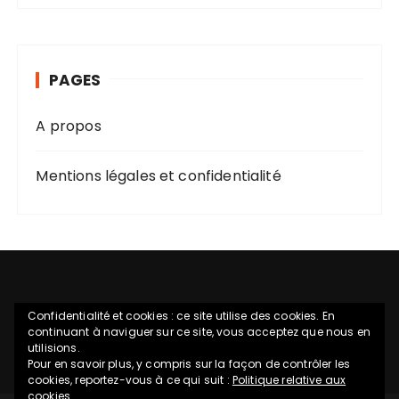
PAGES
A propos
Mentions légales et confidentialité
Confidentialité et cookies : ce site utilise des cookies. En
continuant à naviguer sur ce site, vous acceptez que nous en
utilisions.
Pour en savoir plus, y compris sur la façon de contrôler les
cookies, reportez-vous à ce qui suit :
Politique relative aux
cookies