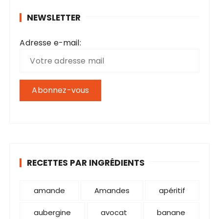
r
NEWSLETTER
c
h
Adresse e-mail:
e
p
o
u
r
:
RECETTES PAR INGRÉDIENTS
amande
Amandes
apéritif
aubergine
avocat
banane