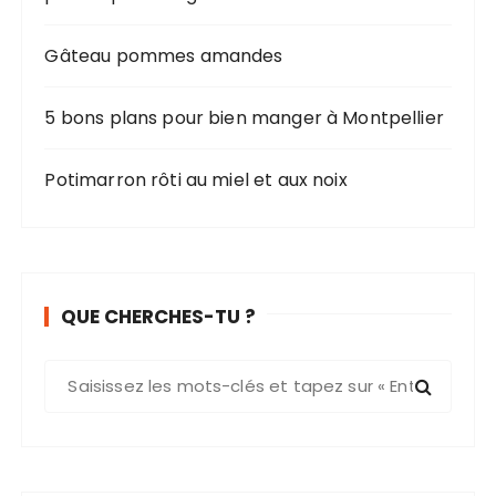
Gâteau pommes amandes
5 bons plans pour bien manger à Montpellier
Potimarron rôti au miel et aux noix
QUE CHERCHES-TU ?
R
e
c
h
e