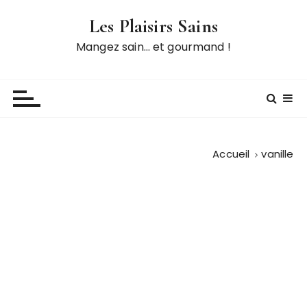
P
Les Plaisirs Sains
a
s
Mangez sain… et gourmand !
s
e
r
a
u
c
Accueil
vanille
o
n
t
e
n
u